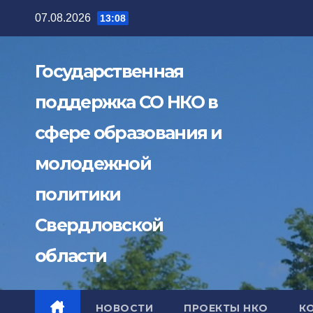
Перейти
07.08.2026
13:08
к
содержимому
Государственная
поддержка СО НКО в
сфере образования и
молодежной
политики
Свердловской
области
НОВОСТИ
ПРОЕКТЫ НКО
К