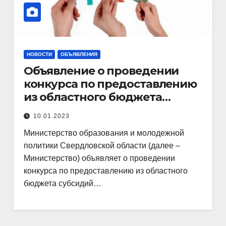
НОВОСТИ
ОБЪЯВЛЕНИЯ
Объявление о проведении
конкурса по предоставлению
из областного бюджета
субсидий социально
10.01.2023
ориентированным
Министерство образования и молодежной
некоммерческим
политики Свердловской области (далее –
организациям, реализующим
Министерство) объявляет о проведении
проекты (программы,
конкурса по предоставлению из областного
мероприятия) в сфере
бюджета субсидий…
образования и молодежной
политики Свердловской
области, в 2023 году