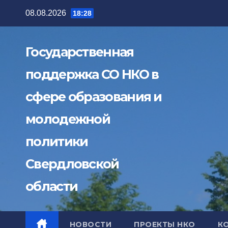
Перейти
08.08.2026
18:28
к
содержимому
Государственная
поддержка СО НКО в
сфере образования и
молодежной
политики
Свердловской
области
НОВОСТИ
ПРОЕКТЫ НКО
К