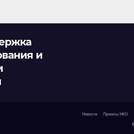
держка
ования и
и
и
Новости
Проекты НКО