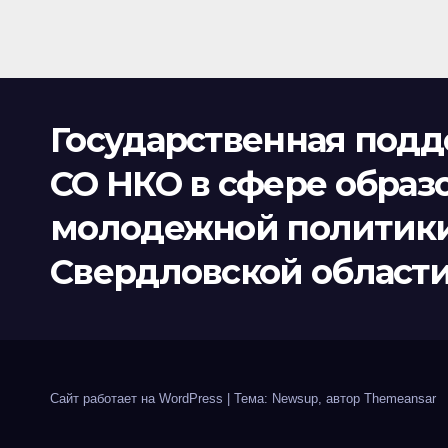
образования и молодежной
политики Свердловской
области, в 2023 году
Государственная под
СО НКО в сфере образ
молодежной политик
Свердловской област
Сайт работает на WordPress
|
Тема: Newsup, автор
Themeansar