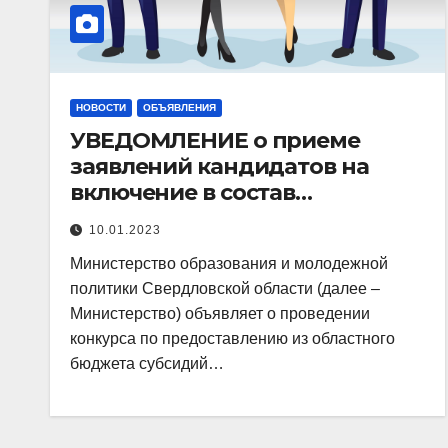
НОВОСТИ
ОБЪЯВЛЕНИЯ
УВЕДОМЛЕНИЕ о приеме
заявлений кандидатов на
включение в состав
экспертного совета конкурса
10.01.2023
по предоставлению из
Министерство образования и молодежной
областного бюджета
политики Свердловской области (далее –
субсидий социально
Министерство) объявляет о проведении
ориентированным
конкурса по предоставлению из областного
некоммерческим
бюджета субсидий…
организациям, реализующим
проекты (программы,
мероприятия) в сфере