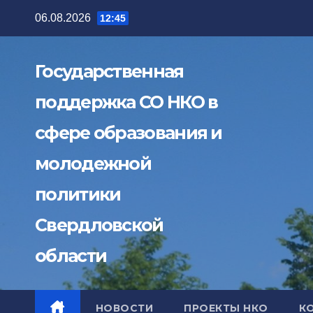
Перейти
06.08.2026
12:45
к
содержимому
Государственная
поддержка СО НКО в
сфере образования и
молодежной
политики
Свердловской
области
НОВОСТИ
ПРОЕКТЫ НКО
К