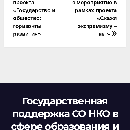
проекта
е мероприятие в
по
«Государство и
рамках проекта
записям
общество:
«Скажи
горизонты
экстремизму –
развития»
нет»
Государственная
поддержка СО НКО в
сфере образования и