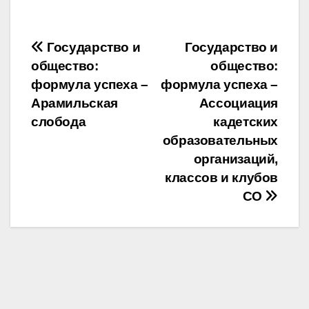
Навигация
Государство и
Государство и
общество:
общество:
по
формула успеха –
формула успеха –
записям
Арамильская
Ассоциация
слобода
кадетских
образовательных
организаций,
классов и клубов
СО