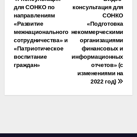
Навигация
для СОНКО по
консультация для
по
направлениям
СОНКО
записям
«Развитие
«Подготовка
межнационального
некоммерческими
сотрудничества» и
организациями
«Патриотическое
финансовых и
воспитание
информационных
граждан»
отчетов» (с
изменениями на
2022 год)