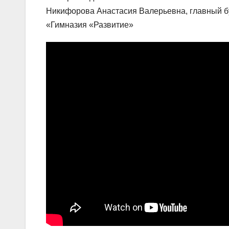
Никифорова Анастасия Валерьевна, главный б
«Гимназия «Развитие»