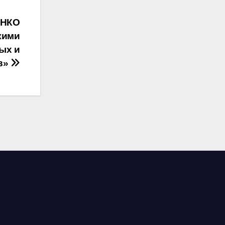
ОНКО
кими
ых и
в»