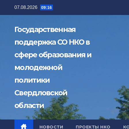
Перейти
07.08.2026
09:16
к
содержимому
Государственная
поддержка СО НКО в
сфере образования и
молодежной
политики
Свердловской
области
НОВОСТИ
ПРОЕКТЫ НКО
К